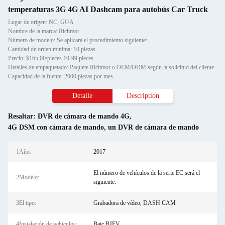
temperaturas 3G 4G AI Dashcam para autobús Car Truck
Lugar de origen: NC, GUA
Nombre de la marca: Richmor
Número de modelo: Se aplicará el procedimiento siguiente:
Cantidad de orden mínima: 10 piezas
Precio: $165.00/pieces 10-99 pieces
Detalles de empaquetado: Paquete Richmor o OEM/ODM según la solicitud del cliente
Capacidad de la fuente: 2000 piezas por mes
Detalle
Description
Resaltar:
DVR de cámara de mando 4G
,
4G DSM con cámara de mando
,
un DVR de cámara de mando
1Año:
2017
El número de vehículos de la serie EC será el
2Modelo:
siguiente:
3El tipo:
Grabadora de vídeo, DASH CAM
4Instalación de vehículos:
Baic BJEV