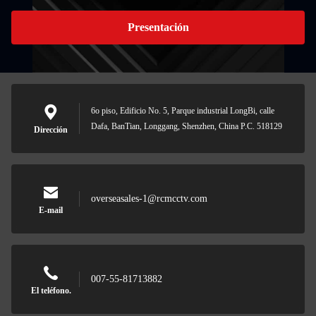
Presentación
6o piso, Edificio No. 5, Parque industrial LongBi, calle
Dafa, BanTian, Longgang, Shenzhen, China P.C. 518129
Dirección
overseasales-1@rcmcctv.com
E-mail
007-55-81713882
El teléfono.