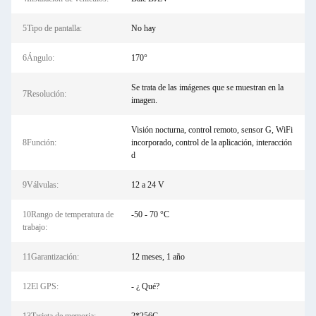
5Tipo de pantalla:
No hay
6Ángulo:
170°
Se trata de las imágenes que se muestran en la
7Resolución:
imagen.
Visión nocturna, control remoto, sensor G, WiFi
8Función:
incorporado, control de la aplicación, interacción
d
9Válvulas:
12 a 24 V
10Rango de temperatura de
-50 - 70 °C
trabajo:
11Garantización:
12 meses, 1 año
12El GPS:
- ¿ Qué?