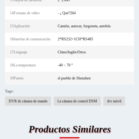
13Tarjeta de memoria:
2*256G
14Formato de vídeo:
- ¿ Qué?264
15Aplicación:
Camión, autocar, furgoneta, autobús
16Interfaz de comunicación:
2*RS232+1CH*RS485
17Lenguaje:
Chino/Inglés/Otros
18La temperatura:
-40 ~ 70 °
19Puerto:
el pueblo de Shenzhen
Tags:
DVR de cámara de mando
La cámara de control DSM
dvr móvil
Productos Similares