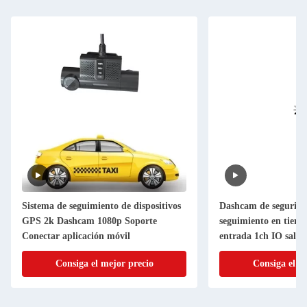
Sistema de seguimiento de dispositivos
Dashcam de segurida
GPS 2k Dashcam 1080p Soporte
seguimiento en tiemp
Conectar aplicación móvil
entrada 1ch IO sali
Consiga el mejor precio
Consiga el m