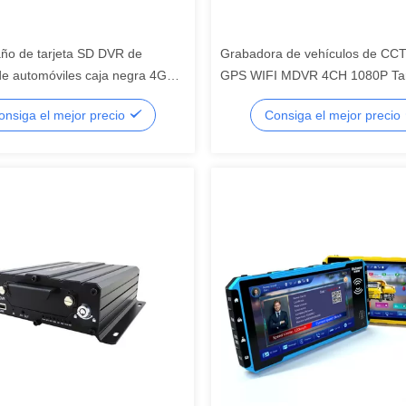
año de tarjeta SD DVR de
Grabadora de vehículos de CC
de automóviles caja negra 4G
GPS WIFI MDVR 4CH 1080P Tar
tema de seguimiento GPS 4CH
Mini Tamaño Grabadora de vide
onsiga el mejor precio
Consiga el mejor precio
R móvil
automóviles DVR móvil