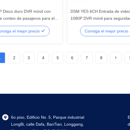
P Disco duro DVR móvil con
DSM YES 6CH Entrada de víde
e conteo de pasajeros para el
1080P DVR móvil para seguridad
perativo Bus Linux
y navegación GPS
onsiga el mejor precio
Consiga el mejor precio
1
2
3
4
5
6
7
8
6o piso, Edificio No. 5, Parque industrial
E
LongBi, calle Dafa, BanTian, Longgang,
d