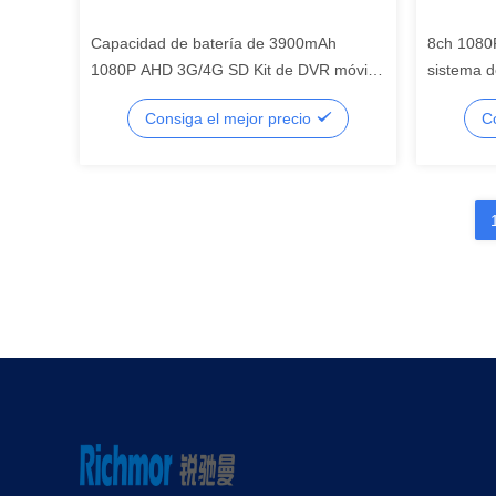
Capacidad de batería de 3900mAh
8ch 1080
1080P AHD 3G/4G SD Kit de DVR móvil
sistema d
para vigilancia de vehículos
sistema o
Consiga el mejor precio
C