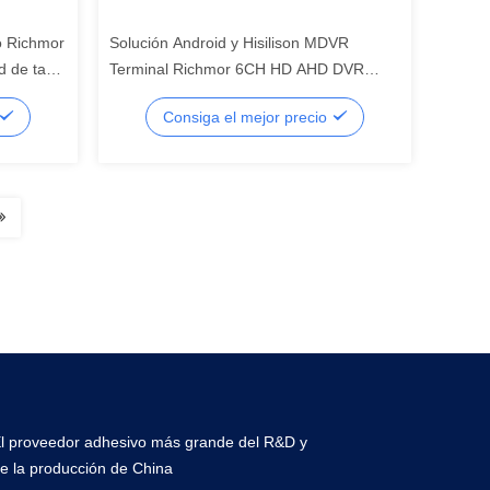
o Richmor
Solución Android y Hisilison MDVR
 de taxis
Terminal Richmor 6CH HD AHD DVR
móvil para el transporte de taxis y
Consiga el mejor precio
camiones
l proveedor adhesivo más grande del R&D y
e la producción de China