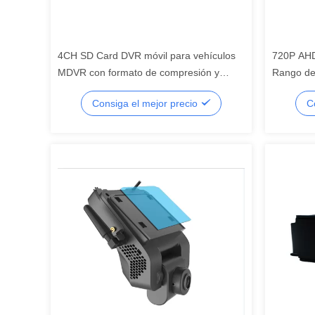
4CH SD Card DVR móvil para vehículos
720P AHD
MDVR con formato de compresión y
Rango de 
grabación H.264
nave Vol
Consiga el mejor precio
C