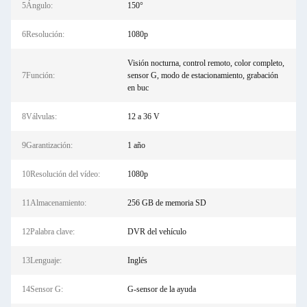
5Ángulo:
150°
6Resolución:
1080p
Visión nocturna, control remoto, color completo,
7Función:
sensor G, modo de estacionamiento, grabación
en buc
8Válvulas:
12 a 36 V
9Garantización:
1 año
10Resolución del vídeo:
1080p
11Almacenamiento:
256 GB de memoria SD
12Palabra clave:
DVR del vehículo
13Lenguaje:
Inglés
14Sensor G:
G-sensor de la ayuda