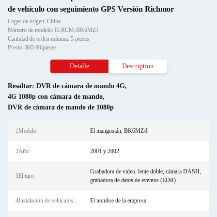
de vehículo con seguimiento GPS Versión Richmor
Lugar de origen: China.
Número de modelo: El RCM-BK6MZJ
Cantidad de orden mínima: 5 piezas
Precio: $65.00/pieces
Detalle
Description
Resaltar:
DVR de cámara de mando 4G
,
4G 1080p con cámara de mando
,
DVR de cámara de mando de 1080p
1Modelo:
El mangostán, BK6MZ/J
2Año:
2001 y 2002
Grabadora de video, lente doble, cámara DASH,
3El tipo:
grabadora de datos de eventos (EDR)
4Instalación de vehículos:
El nombre de la empresa: