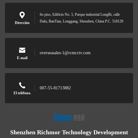
6o piso, Edificio No. 5, Parque industrial LongBi, calle
Dafa, BanTian, Longgang, Shenzhen, China P.C. 518129
Dirección
overseasales-1@rcmcctv.com
E-mail
007-55-81713882
El teléfono.
Shenzhen Richmor Technology Development