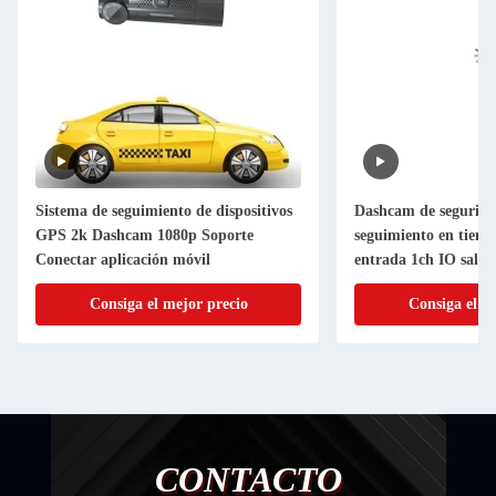
Sistema de seguimiento de dispositivos
Dashcam de segurida
GPS 2k Dashcam 1080p Soporte
seguimiento en tiemp
Conectar aplicación móvil
entrada 1ch IO sali
Consiga el mejor precio
Consiga el m
CONTACTO