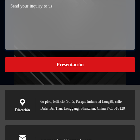
Presentación
6o piso, Edificio No. 5, Parque industrial LongBi, calle
Dafa, BanTian, Longgang, Shenzhen, China P.C. 518129
Dirección